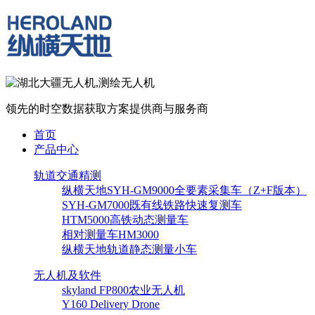
领先的时空数据获取方案提供商与服务商
首页
产品中心
轨道交通精测
纵横天地SYH-GM9000全要素采集车（Z+F版本）
SYH-GM7000既有线铁路快速复测车
HTM5000高铁动态测量车
相对测量车HM3000
纵横天地轨道静态测量小车
无人机及软件
skyland FP800农业无人机
Y160 Delivery Drone