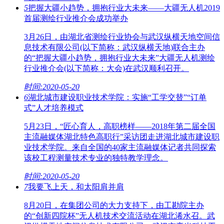
5
把握大疆小趋势，拥抱行业大未来——大疆无人机2019
首届测绘行业推介会成功举办
3月26日，由湖北省测绘行业协会与武汉纵横天地空间信
息技术有限公司(以下简称：武汉纵横天地)联合主办
的“把握大疆小趋势，拥抱行业大未来”大疆无人机测绘
行业推介会(以下简称：大会)在武汉顺利召开。
时间:2020-05-20
6
湖北城市建设职业技术学院：实施“工学交替”“订单
式”人才培养模式
5月23日，“匠心育人，高职榜样——2018年第二届全国
主流融媒体湖北特色高职行”采访团走进湖北城市建设职
业技术学院。来自全国的40家主流融媒体记者共同探索
该校工程测量技术专业的独特教学理念。
时间:2020-05-20
7
我要飞上天，和太阳肩并肩
8月20日，在集团公司的大力支持下，由工勘院主办
的“创新四院杯”无人机技术交流活动在湖北浠水召。武