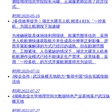
测绘地理信息学院院长马啸、王淑璇老师出席了此次仪
式。
时间:2020-05-16
2
多倍效率提升！湖北大疆无人机 精灵4 RTK「一控多
机」为国土航测按下加速键
为准确获取具体地块利用现状、权属范围等信息，采用
无人机航测快速获取航片并生成高分辨率正射影像，进
而开展影像解译的方式已经日趋成熟。但在勘测范围
大、工期紧张、人员紧缺的情况下，湖北大疆无人机单
机航测作业模式已经不能满足生产需求。这意味着，采
用「一控多机」的方式开展航测显得尤为迫切。
时间:2020-07-31
3
校企合作 | 武汉纵横天地助力“鲁班中国”综合实践技能
活动
时间:2022-07-27
4
湖南农业大学地理空间大数据特色产业基地落户武汉纵
横天地
时间:2022-07-27