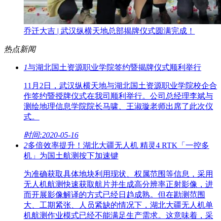
乔迁大吉 | 武汉纵横天地总部揭牌仪式圆满完成！
热点新闻
1
与湖北国土资源职业学院签约暨揭牌仪式顺利举行
11月2日，武汉纵横天地与湖北国土资源职业学院校企合
作签约暨授牌仪式在我司顺利举行。公司总经理李斌与
测绘地理信息学院院长马啸、王淑璇老师出席了此次仪
式。
时间:2020-05-16
2
多倍效率提升！湖北大疆无人机 精灵4 RTK「一控多
机」为国土航测按下加速键
为准确获取具体地块利用现状、权属范围等信息，采用
无人机航测快速获取航片并生成高分辨率正射影像，进
而开展影像解译的方式已经日趋成熟。但在勘测范围
大、工期紧张、人员紧缺的情况下，湖北大疆无人机单
机航测作业模式已经不能满足生产需求。这意味着，采