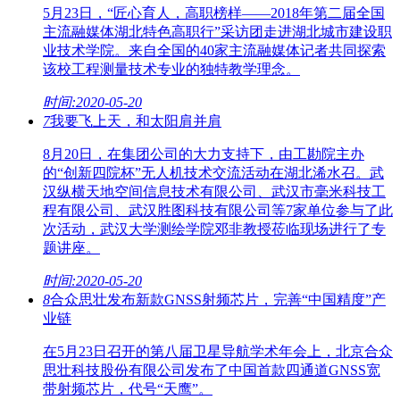
5月23日，“匠心育人，高职榜样——2018年第二届全国
主流融媒体湖北特色高职行”采访团走进湖北城市建设职
业技术学院。来自全国的40家主流融媒体记者共同探索
该校工程测量技术专业的独特教学理念。
时间:2020-05-20
7
我要飞上天，和太阳肩并肩
8月20日，在集团公司的大力支持下，由工勘院主办
的“创新四院杯”无人机技术交流活动在湖北浠水召。武
汉纵横天地空间信息技术有限公司、武汉市毫米科技工
程有限公司、武汉胜图科技有限公司等7家单位参与了此
次活动，武汉大学测绘学院邓非教授莅临现场进行了专
题讲座。
时间:2020-05-20
8
合众思壮发布新款GNSS射频芯片，完善“中国精度”产
业链
在5月23日召开的第八届卫星导航学术年会上，北京合众
思壮科技股份有限公司发布了中国首款四通道GNSS宽
带射频芯片，代号“天鹰”。