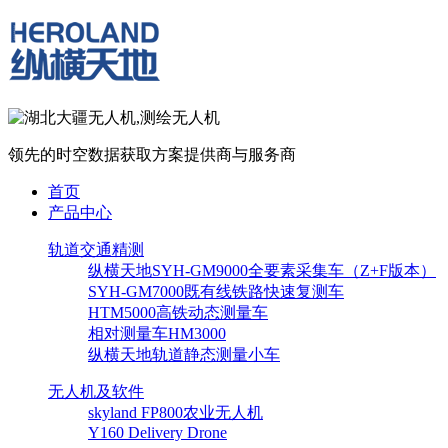
领先的时空数据获取方案提供商与服务商
首页
产品中心
轨道交通精测
纵横天地SYH-GM9000全要素采集车（Z+F版本）
SYH-GM7000既有线铁路快速复测车
HTM5000高铁动态测量车
相对测量车HM3000
纵横天地轨道静态测量小车
无人机及软件
skyland FP800农业无人机
Y160 Delivery Drone