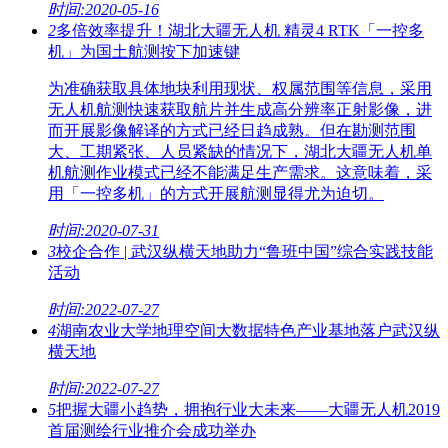
时间:2020-05-16
2
多倍效率提升！湖北大疆无人机 精灵4 RTK「一控多
机」为国土航测按下加速键
为准确获取具体地块利用现状、权属范围等信息，采用
无人机航测快速获取航片并生成高分辨率正射影像，进
而开展影像解译的方式已经日趋成熟。但在勘测范围
大、工期紧张、人员紧缺的情况下，湖北大疆无人机单
机航测作业模式已经不能满足生产需求。这意味着，采
用「一控多机」的方式开展航测显得尤为迫切。
时间:2020-07-31
3
校企合作 | 武汉纵横天地助力“鲁班中国”综合实践技能
活动
时间:2022-07-27
4
湖南农业大学地理空间大数据特色产业基地落户武汉纵
横天地
时间:2022-07-27
5
把握大疆小趋势，拥抱行业大未来——大疆无人机2019
首届测绘行业推介会成功举办