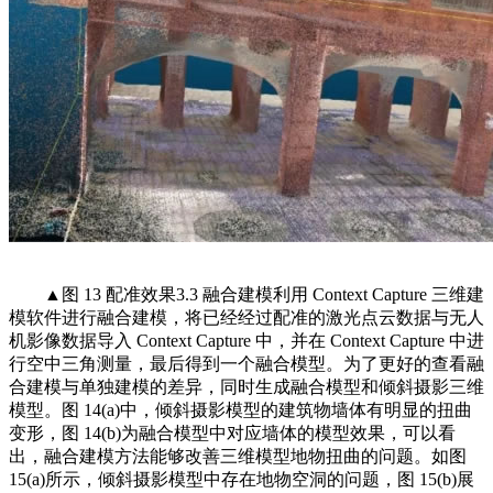
▲图 13 配准效果3.3 融合建模利用 Context Capture 三维建
模软件进行融合建模，将已经经过配准的激光点云数据与无人
机影像数据导入 Context Capture 中，并在 Context Capture 中进
行空中三角测量，最后得到一个融合模型。为了更好的查看融
合建模与单独建模的差异，同时生成融合模型和倾斜摄影三维
模型。图 14(a)中，倾斜摄影模型的建筑物墙体有明显的扭曲
变形，图 14(b)为融合模型中对应墙体的模型效果，可以看
出，融合建模方法能够改善三维模型地物扭曲的问题。如图
15(a)所示，倾斜摄影模型中存在地物空洞的问题，图 15(b)展