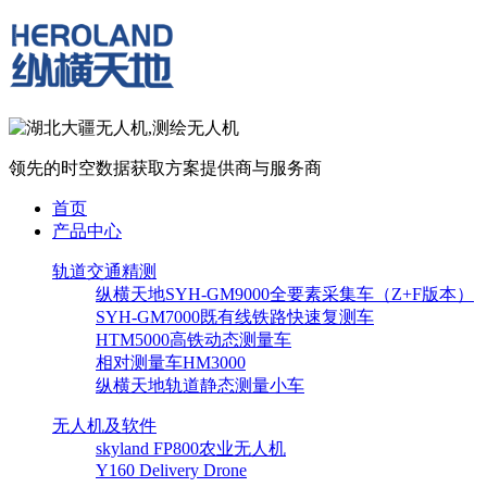
领先的时空数据获取方案提供商与服务商
首页
产品中心
轨道交通精测
纵横天地SYH-GM9000全要素采集车（Z+F版本）
SYH-GM7000既有线铁路快速复测车
HTM5000高铁动态测量车
相对测量车HM3000
纵横天地轨道静态测量小车
无人机及软件
skyland FP800农业无人机
Y160 Delivery Drone