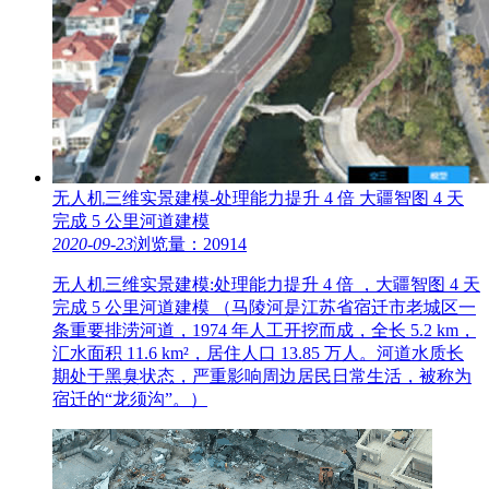
无人机三维实景建模-处理能力提升 4 倍 大疆智图 4 天
完成 5 公里河道建模
2020-09-23
浏览量：20914
无人机三维实景建模:处理能力提升 4 倍 ，大疆智图 4 天
完成 5 公里河道建模 （马陵河是江苏省宿迁市老城区一
条重要排涝河道，1974 年人工开挖而成，全长 5.2 km，
汇水面积 11.6 km²，居住人口 13.85 万人。河道水质长
期处于黑臭状态，严重影响周边居民日常生活，被称为
宿迁的“龙须沟”。）