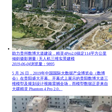
助力贵州数博大道建设，精灵4Pro2.0搞定114平方公里
倾斜摄影测量 | 无人机三维实景建模
2019-06-04
浏览量：9895
5 月 26 日，2019年中国国际大数据产业博览会（数博
会）在贵阳盛大开幕。开幕式上展示的贵阳数博大道三
维模型及规划设计视频震撼全场，而模型数据正是来自
大疆精灵 Phantom 4 Pro 2.0。