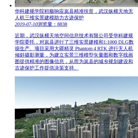
华科建规学院积极响应岚县精准扶贫，武汉纵横天地无
人机三维实景建模助力古迹保护
2019-07-10
浏览量：8838
近期，武汉纵横天地空间信息技术有限公司受华科建规
学院委托，对岚县进行了三维实景建模和1:1000 DLG数
据生产。项目采用大疆精灵 Phantom 4 RTK 进行无人机
倾斜摄影测量，为建立实景三维模型矢量图和数字线画
图提供精准的图像信息，从而为岚县的城乡规划建设和
古迹保护工作提供决策支持。