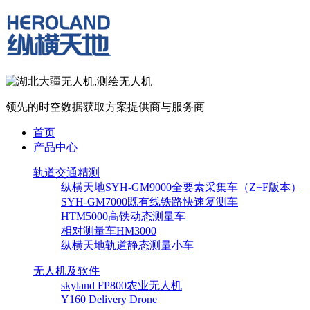
领先的时空数据获取方案提供商与服务商
首页
产品中心
轨道交通精测
纵横天地SYH-GM9000全要素采集车（Z+F版本）
SYH-GM7000既有线铁路快速复测车
HTM5000高铁动态测量车
相对测量车HM3000
纵横天地轨道静态测量小车
无人机及软件
skyland FP800农业无人机
Y160 Delivery Drone