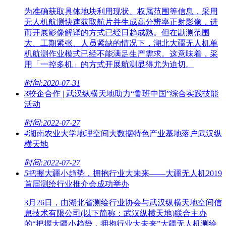
为准确获取具体地块利用现状、权属范围等信息，采用
无人机航测快速获取航片并生成高分辨率正射影像，进
而开展影像解译的方式已经日趋成熟。但在勘测范围
大、工期紧张、人员紧缺的情况下，湖北大疆无人机单
机航测作业模式已经不能满足生产需求。这意味着，采
用「一控多机」的方式开展航测显得尤为迫切。
时间:2020-07-31
3
校企合作 | 武汉纵横天地助力“鲁班中国”综合实践技能
活动
时间:2022-07-27
4
湖南农业大学地理空间大数据特色产业基地落户武汉纵
横天地
时间:2022-07-27
5
把握大疆小趋势，拥抱行业大未来——大疆无人机2019
首届测绘行业推介会成功举办
3月26日，由湖北省测绘行业协会与武汉纵横天地空间信
息技术有限公司(以下简称：武汉纵横天地)联合主办
的“把握大疆小趋势，拥抱行业大未来”大疆无人机测绘