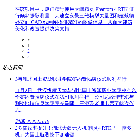
在该项目中，厦门精导使用大疆精灵 Phantom 4 RTK 进
行倾斜摄影测量，为建立实景三维模型矢量图和建筑物
外立面 CAD 线画图提供精准的图像信息，从而为建筑
美化和改造提供决策支持
«
1
2
»
热点新闻
1
与湖北国土资源职业学院签约暨揭牌仪式顺利举行
11月2日，武汉纵横天地与湖北国土资源职业学院校企合
作签约暨授牌仪式在我司顺利举行。公司总经理李斌与
测绘地理信息学院院长马啸、王淑璇老师出席了此次仪
式。
时间:2020-05-16
2
多倍效率提升！湖北大疆无人机 精灵4 RTK「一控多
机」为国土航测按下加速键