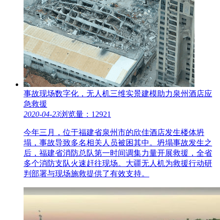
事故现场数字化，无人机三维实景建模助力泉州酒店应
急救援
2020-04-23
浏览量：12921
今年三月，位于福建省泉州市的欣佳酒店发生楼体坍
塌，事故导致多名相关人员被困其中。坍塌事故发生之
后，福建省消防总队第一时间调集力量开展救援，全省
多个消防支队火速赶往现场。大疆无人机为救援行动研
判部署与现场施救提供了有效支持。