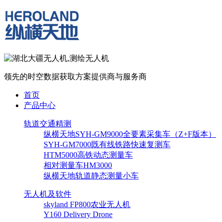
领先的时空数据获取方案提供商与服务商
首页
产品中心
轨道交通精测
纵横天地SYH-GM9000全要素采集车（Z+F版本）
SYH-GM7000既有线铁路快速复测车
HTM5000高铁动态测量车
相对测量车HM3000
纵横天地轨道静态测量小车
无人机及软件
skyland FP800农业无人机
Y160 Delivery Drone